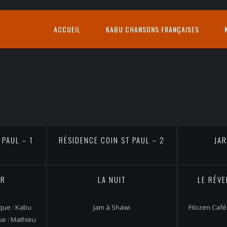
ACCUEIL
KABU CHANSONS FRANÇAISES
 PAUL – 1
RÉSIDENCE COIN ST PAUL – 2
JAR
UR
LA NUIT
LE RÉVE
ique : Kabu
Jam à Shawi
Filozen Café
ue : Mathieu