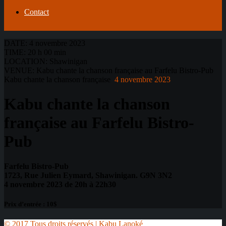
Contact
DATE:
4 novembre 2023
TIME:
20 h 00 min
LOCATION:
Shawinigan
VENUE:
Kabu chante la chanson française au Farfelu Bistro-Pub
Kabu chante la chanson française
4 novembre 2023
Kabu chante la chanson
française au Farfelu Bistro-
Pub
Farfelu Bistro-Pub
1723, Rue Julien Eymard, Shawinigan. G9N 3N2
4 novembre 2023 de 20h à 22h30
Prix d’entrée : 10$
© 2017 Tous droits réservés | Kabu Lanoké