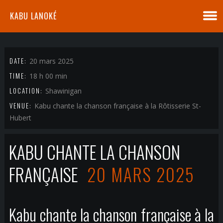
KABU LANOKÉ
DATE:
20 mars 2025
TIME:
18 h 00 min
LOCATION:
Shawinigan
VENUE:
Kabu chante la chanson française à la Rôtisserie St-
Hubert
KABU CHANTE LA CHANSON
FRANÇAISE
20 MARS 2025
Kabu chante la chanson française à la