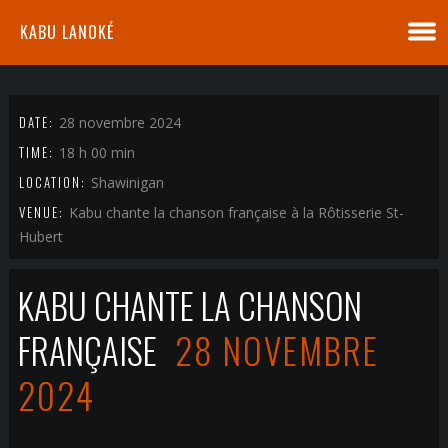
KABU LANOKÉ
DATE:
28 novembre 2024
TIME:
18 h 00 min
LOCATION:
Shawinigan
VENUE:
Kabu chante la chanson française à la Rôtisserie St-
Hubert
KABU CHANTE LA CHANSON
FRANÇAISE
28 NOVEMBRE
2024